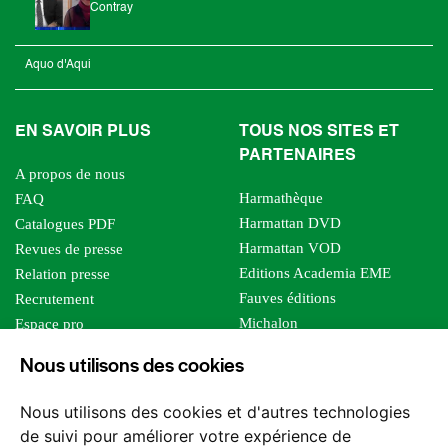
Contray
Aquo d'Aqui
EN SAVOIR PLUS
TOUS NOS SITES ET
PARTENAIRES
A propos de nous
Harmathèque
FAQ
Harmattan DVD
Catalogues PDF
Harmattan VOD
Revues de presse
Editions Academia EME
Relation presse
Fauves éditions
Recrutement
Michalon
Espace pro
Le bien commun
Espace auteur
Nous utilisons des cookies
Editions Sutton
Foreign rights
Mille sabords
Affiliation - Devenir affilié
Nous utilisons des cookies et d'autres technologies
Les impliqués
de suivi pour améliorer votre expérience de