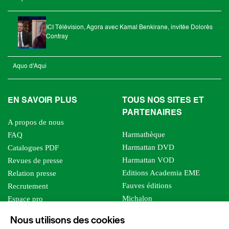
ICI Télévision, Agora avec Kamal Benkirane, invitée Dolorès
Contray
Aquo d'Aqui
EN SAVOIR PLUS
TOUS NOS SITES ET
PARTENAIRES
A propos de nous
Harmathèque
FAQ
Harmattan DVD
Catalogues PDF
Harmattan VOD
Revues de presse
Editions Academia EME
Relation presse
Fauves éditions
Recrutement
Michalon
Espace pro
Le bien commun
Espace auteur
Nous utilisons des cookies
Editions Sutton
Foreign rights