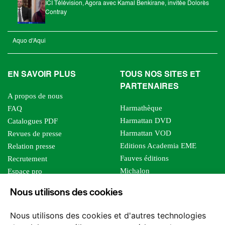
ICI Télévision, Agora avec Kamal Benkirane, invitée Dolorès
Contray
Aquo d'Aqui
EN SAVOIR PLUS
TOUS NOS SITES ET
PARTENAIRES
A propos de nous
Harmathèque
FAQ
Harmattan DVD
Catalogues PDF
Harmattan VOD
Revues de presse
Editions Academia EME
Relation presse
Fauves éditions
Recrutement
Michalon
Espace pro
Le bien commun
Espace auteur
Nous utilisons des cookies
Editions Sutton
Foreign rights
Mille sabords
Affiliation - Devenir affilié
Nous utilisons des cookies et d'autres technologies
Les impliqués