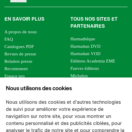
EN SAVOIR PLUS
TOUS NOS SITES ET
PARTENAIRES
A propos de nous
Harmathèque
FAQ
Harmattan DVD
Catalogues PDF
Harmattan VOD
Revues de presse
Editions Academia EME
Relation presse
Fauves éditions
Recrutement
Michalon
Espace pro
Le bien commun
Espace auteur
Nous utilisons des cookies
Editions Sutton
Foreign rights
Mille sabords
Affiliation - Devenir affilié
Nous utilisons des cookies et d'autres technologies
Les impliqués
de suivi pour améliorer votre expérience de
Tous les éditeurs
navigation sur notre site, pour vous montrer un
Tous nos auteurs
contenu personnalisé et des publicités ciblées, pour
Nos structures
analyser le trafic de notre site et pour comprendre la