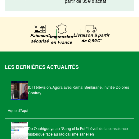
partir de 35€ d’achat
Livraison à partir
Paiement
Impression
de 0,99€*
sécurisé
en France
LES DERNIÈRES ACTUALITÉS
ICI Télévision, Agora avec Kamal Benkirane, invitée Dolorès
Contray
Aquo d'Aqui
De Ouahigouya au "Sang et la Foi " l’éveil de la conscience
historique face au radicalisme sahélien