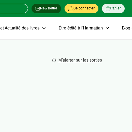
Newsletter
Se connecter
Panier
t Actualité des livres
Être édité à l’Harmattan
Blog 
M’alerter sur les sorties