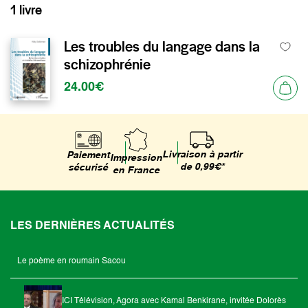
1 livre
Les troubles du langage dans la
schizophrénie
24.00€
Livraison à partir
Paiement
Impression
de 0,99€*
sécurisé
en France
LES DERNIÈRES ACTUALITÉS
Le poème en roumain Sacou
ICI Télévision, Agora avec Kamal Benkirane, invitée Dolorès