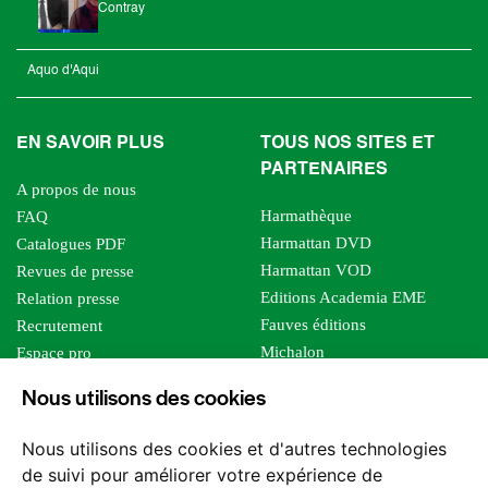
Contray
Aquo d'Aqui
EN SAVOIR PLUS
TOUS NOS SITES ET
PARTENAIRES
A propos de nous
Harmathèque
FAQ
Harmattan DVD
Catalogues PDF
Harmattan VOD
Revues de presse
Editions Academia EME
Relation presse
Fauves éditions
Recrutement
Michalon
Espace pro
Le bien commun
Espace auteur
Nous utilisons des cookies
Editions Sutton
Foreign rights
Mille sabords
Affiliation - Devenir affilié
Nous utilisons des cookies et d'autres technologies
Les impliqués
de suivi pour améliorer votre expérience de