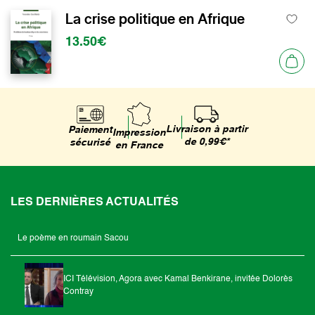
La crise politique en Afrique
13.50€
Livraison à partir
Paiement
Impression
de 0,99€*
sécurisé
en France
LES DERNIÈRES ACTUALITÉS
Le poème en roumain Sacou
ICI Télévision, Agora avec Kamal Benkirane, invitée Dolorès
Contray