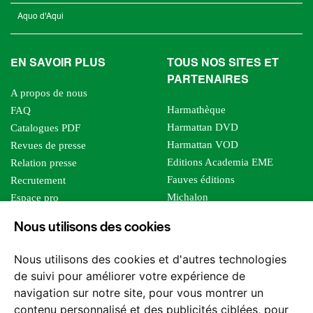
Aquo d'Aqui
EN SAVOIR PLUS
TOUS NOS SITES ET
PARTENAIRES
A propos de nous
Harmathèque
FAQ
Harmattan DVD
Catalogues PDF
Harmattan VOD
Revues de presse
Editions Academia EME
Relation presse
Fauves éditions
Recrutement
Michalon
Espace pro
Le bien commun
Espace auteur
Nous utilisons des cookies
Editions Sutton
Foreign rights
Mille sabords
Affiliation - Devenir affilié
Nous utilisons des cookies et d'autres technologies
Les impliqués
de suivi pour améliorer votre expérience de
Tous les éditeurs
navigation sur notre site, pour vous montrer un
Tous nos auteurs
contenu personnalisé et des publicités ciblées, pour