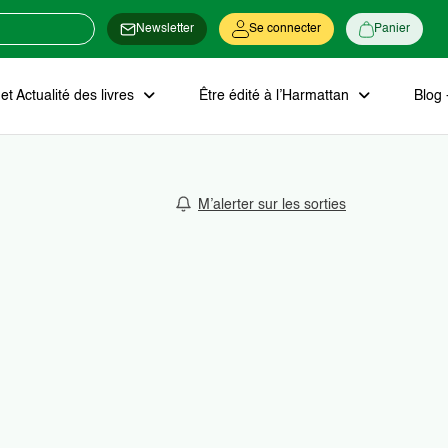
Newsletter
Se connecter
Panier
t Actualité des livres
Être édité à l’Harmattan
Blog 
M’alerter sur les sorties