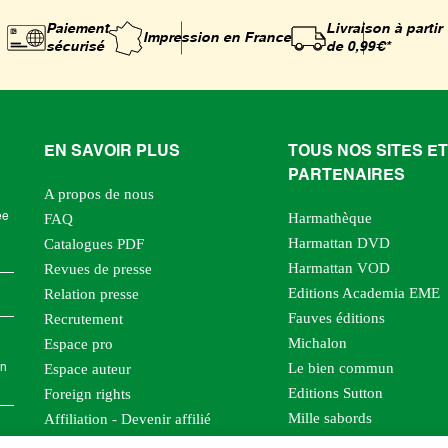
Paiement
Livraison à partir
Impression
en France
sécurisé
de 0,99€*
EN SAVOIR PLUS
TOUS NOS SITES ET
PARTENAIRES
A propos de nous
Harmathèque
ée
FAQ
Harmattan DVD
Catalogues PDF
Harmattan VOD
Revues de presse
Editions Academia EME
Relation presse
Fauves éditions
Recrutement
Michalon
Espace pro
Le bien commun
Espace auteur
en
Editions Sutton
Foreign rights
Mille sabords
Affiliation - Devenir affilié
Les impliqués