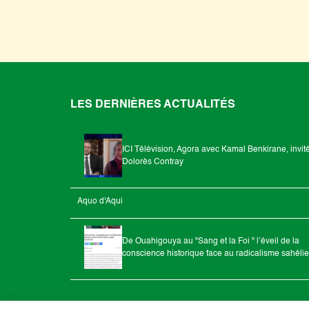
LES DERNIÈRES ACTUALITÉS
ICI Télévision, Agora avec Kamal Benkirane, invit
Dolorès Contray
Aquo d'Aqui
De Ouahigouya au "Sang et la Foi " l’éveil de la
conscience historique face au radicalisme sahéli