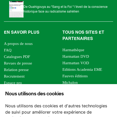
De Ouahigouya au "Sang et la Foi " l’éveil de la conscience
historique face au radicalisme sahélien
EN SAVOIR PLUS
TOUS NOS SITES ET
PARTENAIRES
A propos de nous
Harmathèque
FAQ
Harmattan DVD
Catalogues PDF
Harmattan VOD
Revues de presse
Editions Academia EME
Relation presse
Fauves éditions
Recrutement
Michalon
Espace pro
Le bien commun
Espace auteur
Nous utilisons des cookies
Editions Sutton
Foreign rights
Mille sabords
Nous utilisons des cookies et d'autres technologies
Les impliqués
de suivi pour améliorer votre expérience de
Tous les éditeurs