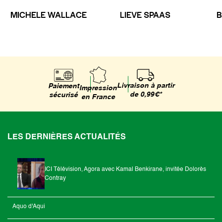
MICHELE WALLACE
LIEVE SPAAS
B
Livraison à partir
Paiement
Impression
de 0,99€*
sécurisé
en France
LES DERNIÈRES ACTUALITÉS
ICI Télévision, Agora avec Kamal Benkirane, invitée Dolorès
Contray
Aquo d'Aqui