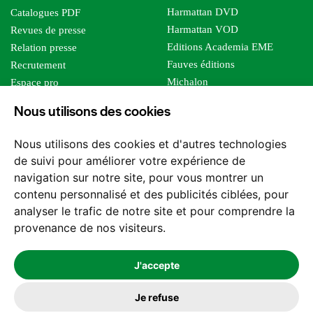
Harmattan DVD
Catalogues PDF
Harmattan VOD
Revues de presse
Editions Academia EME
Relation presse
Fauves éditions
Recrutement
Michalon
Espace pro
Le bien commun
Espace auteur
Nous utilisons des cookies
Editions Sutton
Foreign rights
Mille sabords
Affiliation - Devenir affilié
Nous utilisons des cookies et d'autres technologies
Les impliqués
de suivi pour améliorer votre expérience de
Tous les éditeurs
navigation sur notre site, pour vous montrer un
Tous nos auteurs
contenu personnalisé et des publicités ciblées, pour
Nos structures
analyser le trafic de notre site et pour comprendre la
provenance de nos visiteurs.
Nous contacter
J'accepte
Je refuse