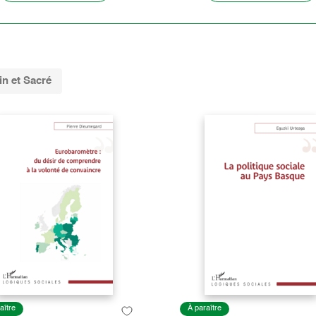
in et Sacré
aître
À paraître