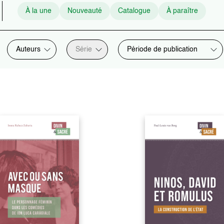
À la une
Nouveauté
Catalogue
À paraître
Auteurs
Série
Période de publication