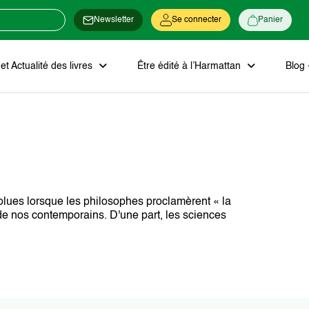
Newsletter
Se connecter
Panier
t Actualité des livres
Être édité à l’Harmattan
Blog 
volues lorsque les philosophes proclamèrent « la
e de nos contemporains. D'une part, les sciences