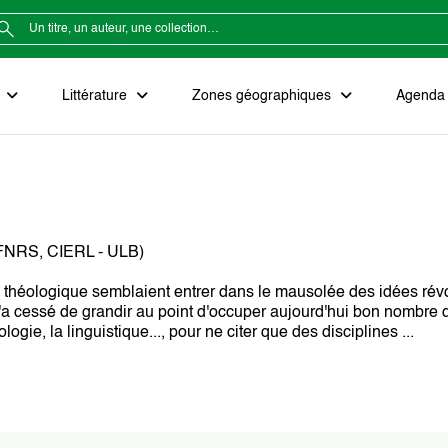
e
Littérature
Zones géographiques
Agenda e
 (FNRS, CIERL - ULB)
 le théologique semblaient entrer dans le mausolée des idées ré
in n'a cessé de grandir au point d'occuper aujourd'hui bon nombr
gie, la linguistique..., pour ne citer que des disciplines ...