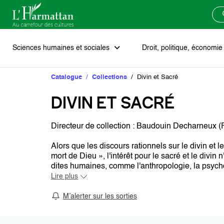
Sciences humaines et sociales
Droit, politique, économi
Catalogue
Collections
Divin et Sacré
Art
Droit
Littérature de fiction
Afrique
Agenda
Soumettre un manuscrit
Blog
DIVIN ET SACRÉ
Histoire
Économie et gestion d’entreprise
Critique littéraire
Europe
Les prix scientifiques
Directeur de collection : Baudouin Decharneux
Philosophie
Sciences politiques et géopolitique
Théâtre
Russie et états fédérés
Vivons les mots
Alors que les discours rationnels sur le divin et
mort de Dieu », l'intérêt pour le sacré et le div
dites humaines, comme l'anthropologie, la psycholo
Psychologie et psychanalyse
Poésie
Moyen-Orient
Notre catalogue
Lire plus
M’alerter sur les sorties
Religion et spiritualités
Récits de vie - Témoignages
Asie
Nos collections