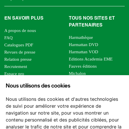
EN SAVOIR PLUS
TOUS NOS SITES ET
PARTENAIRES
A propos de nous
Harmathèque
FAQ
Harmattan DVD
Catalogues PDF
Harmattan VOD
Revues de presse
Editions Academia EME
Relation presse
Fauves éditions
Recrutement
Michalon
Espace pro
Le bien commun
Espace auteur
Nous utilisons des cookies
Editions Sutton
Foreign rights
Mille sabords
Affiliation - Devenir affilié
Nous utilisons des cookies et d'autres technologies
Les impliqués
de suivi pour améliorer votre expérience de
Tous les éditeurs
navigation sur notre site, pour vous montrer un
Tous nos auteurs
contenu personnalisé et des publicités ciblées, pour
Nos structures
analyser le trafic de notre site et pour comprendre la