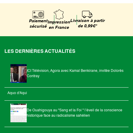
Livraison à partir
Paiement
Impression
de 0,99€*
sécurisé
en France
LES DERNIÈRES ACTUALITÉS
ICI Télévision, Agora avec Kamal Benkirane, invitée Dolorès
Contray
Aquo d'Aqui
De Ouahigouya au "Sang et la Foi " l’éveil de la conscience
historique face au radicalisme sahélien