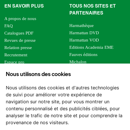
EN SAVOIR PLUS
TOUS NOS SITES ET
PARTENAIRES
A propos de nous
Harmathèque
FAQ
Harmattan DVD
Catalogues PDF
Harmattan VOD
Revues de presse
Editions Academia EME
Relation presse
Fauves éditions
Recrutement
Michalon
Espace pro
Le bien commun
Espace auteur
Nous utilisons des cookies
Editions Sutton
Foreign rights
Mille sabords
Affiliation - Devenir affilié
Nous utilisons des cookies et d'autres technologies
Les impliqués
de suivi pour améliorer votre expérience de
Tous les éditeurs
navigation sur notre site, pour vous montrer un
Tous nos auteurs
contenu personnalisé et des publicités ciblées, pour
Nos structures
analyser le trafic de notre site et pour comprendre la
provenance de nos visiteurs.