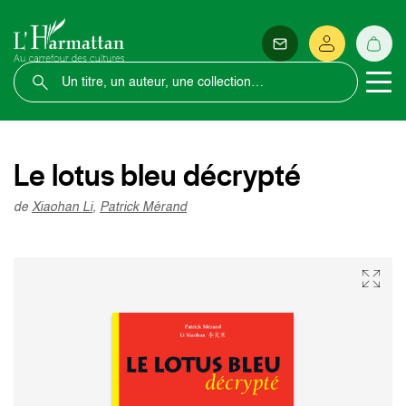
Le lotus bleu décrypté
de
Xiaohan Li
,
Patrick Mérand