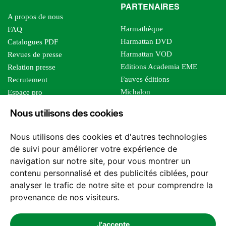
PARTENAIRES
A propos de nous
Harmathèque
FAQ
Harmattan DVD
Catalogues PDF
Harmattan VOD
Revues de presse
Editions Academia EME
Relation presse
Fauves éditions
Recrutement
Michalon
Espace pro
Le bien commun
Espace auteur
Nous utilisons des cookies
Editions Sutton
Foreign rights
Mille sabords
Affiliation - Devenir affilié
Nous utilisons des cookies et d'autres technologies
Les impliqués
de suivi pour améliorer votre expérience de
Tous les éditeurs
navigation sur notre site, pour vous montrer un
Tous nos auteurs
contenu personnalisé et des publicités ciblées, pour
Nos structures
analyser le trafic de notre site et pour comprendre la
provenance de nos visiteurs.
Nous contacter
J'accepte