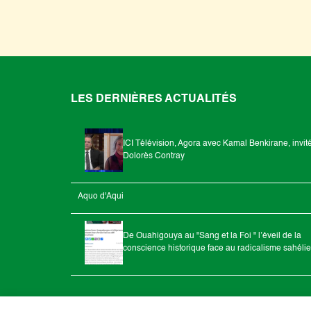
LES DERNIÈRES ACTUALITÉS
ICI Télévision, Agora avec Kamal Benkirane, invit
Dolorès Contray
Aquo d'Aqui
De Ouahigouya au "Sang et la Foi " l’éveil de la
conscience historique face au radicalisme sahéli