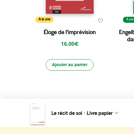
À la une
À par
Éloge de l’imprévision
Engelb
da
16.00€
Ajouter au panier
Le récit de soi
Livre papier
-