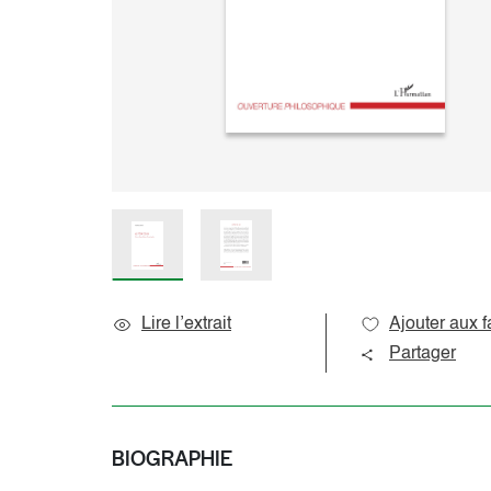
Sciences de l’éducation
Océan indien
Sciences du langage
Océanie
Sociologie et question de société
Amériques
Caraïbes
Pôles
Lire l’extrait
Ajouter aux f
Partager
BIOGRAPHIE