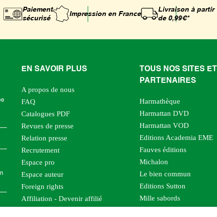
Paiement
Livraison à partir
Impression
en France
sécurisé
de 0,99€*
EN SAVOIR PLUS
TOUS NOS SITES ET
PARTENAIRES
A propos de nous
Harmathèque
ée
FAQ
Harmattan DVD
Catalogues PDF
Harmattan VOD
Revues de presse
Editions Academia EME
Relation presse
Fauves éditions
Recrutement
Michalon
Espace pro
Le bien commun
Espace auteur
en
Editions Sutton
Foreign rights
Mille sabords
Affiliation - Devenir affilié
Les impliqués