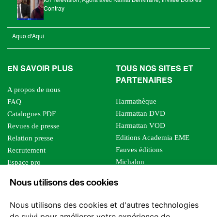
ICI Télévision, Agora avec Kamal Benkirane, invitée Dolorès
Contray
Aquo d'Aqui
EN SAVOIR PLUS
TOUS NOS SITES ET
PARTENAIRES
A propos de nous
Harmathèque
FAQ
Harmattan DVD
Catalogues PDF
Harmattan VOD
Revues de presse
Editions Academia EME
Relation presse
Fauves éditions
Recrutement
Michalon
Espace pro
Le bien commun
Espace auteur
Nous utilisons des cookies
Editions Sutton
Foreign rights
Mille sabords
Affiliation - Devenir affilié
Nous utilisons des cookies et d'autres technologies
Les impliqués
de suivi pour améliorer votre expérience de