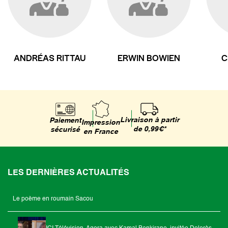
ANDRÉAS RITTAU
ERWIN BOWIEN
C
Livraison à partir
Paiement
Impression
de 0,99€*
sécurisé
en France
LES DERNIÈRES ACTUALITÉS
Le poème en roumain Sacou