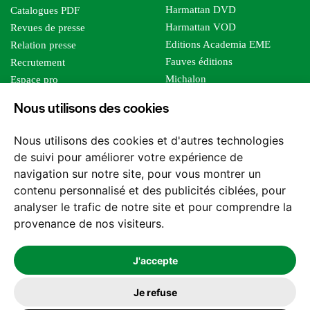
Harmattan DVD
Catalogues PDF
Harmattan VOD
Revues de presse
Editions Academia EME
Relation presse
Fauves éditions
Recrutement
Michalon
Espace pro
Le bien commun
Espace auteur
Nous utilisons des cookies
Editions Sutton
Foreign rights
Mille sabords
Affiliation - Devenir affilié
Nous utilisons des cookies et d'autres technologies
Les impliqués
de suivi pour améliorer votre expérience de
Tous les éditeurs
navigation sur notre site, pour vous montrer un
Tous nos auteurs
contenu personnalisé et des publicités ciblées, pour
Nos structures
analyser le trafic de notre site et pour comprendre la
provenance de nos visiteurs.
Nous contacter
J'accepte
Je refuse