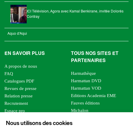
ICI Télévision, Agora avec Kamal Benkirane, invitée Dolorès
Contray
Aquo d'Aqui
EN SAVOIR PLUS
TOUS NOS SITES ET
PARTENAIRES
A propos de nous
Harmathèque
FAQ
Harmattan DVD
Catalogues PDF
Harmattan VOD
Revues de presse
Editions Academia EME
Relation presse
Fauves éditions
Recrutement
Michalon
Espace pro
Le bien commun
Espace auteur
Nous utilisons des cookies
Editions Sutton
Foreign rights
Mille sabords