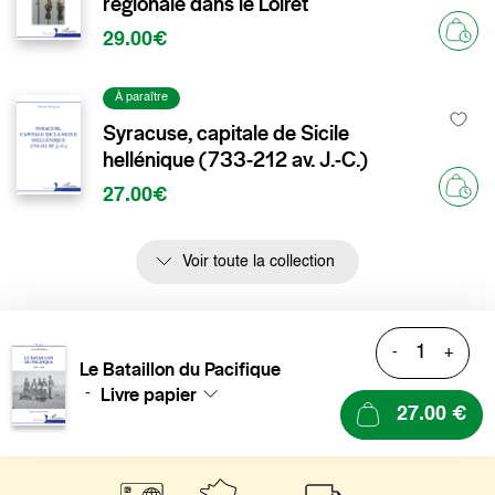
régionale dans le Loiret
29.00€
À paraître
Syracuse, capitale de Sicile
hellénique (733-212 av. J.-C.)
27.00€
Voir toute la collection
-
+
Le Bataillon du Pacifique
Livre papier
-
27.00 €