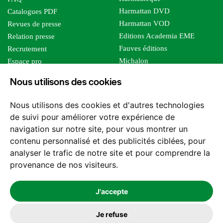
Harmattan DVD
Catalogues PDF
Harmattan VOD
Revues de presse
Editions Academia EME
Relation presse
Fauves éditions
Recrutement
Michalon
Espace pro
Le bien commun
Espace auteur
Nous utilisons des cookies
Editions Sutton
Foreign rights
Mille sabords
Affiliation - Devenir affilié
Nous utilisons des cookies et d'autres technologies
Les impliqués
de suivi pour améliorer votre expérience de
Tous les éditeurs
navigation sur notre site, pour vous montrer un
Tous nos auteurs
contenu personnalisé et des publicités ciblées, pour
Nos structures
analyser le trafic de notre site et pour comprendre la
provenance de nos visiteurs.
Nous contacter
J'accepte
Je refuse