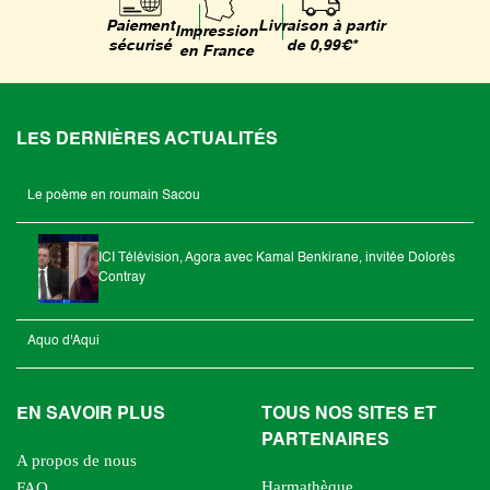
Livraison à partir
Paiement
Impression
de 0,99€*
sécurisé
en France
LES DERNIÈRES ACTUALITÉS
Le poème en roumain Sacou
ICI Télévision, Agora avec Kamal Benkirane, invitée Dolorès
Contray
Aquo d'Aqui
EN SAVOIR PLUS
TOUS NOS SITES ET
PARTENAIRES
A propos de nous
Harmathèque
FAQ