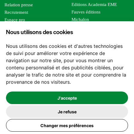
Editions Academia EME
Relation presse
Fauves éditions
Recrutement
Michalon
Espace pro
Le bien commun
Espace auteur
Nous utilisons des cookies
Editions Sutton
Foreign rights
Mille sabords
Affiliation - Devenir affilié
Nous utilisons des cookies et d'autres technologies
Les impliqués
de suivi pour améliorer votre expérience de
Tous les éditeurs
navigation sur notre site, pour vous montrer un
Tous nos auteurs
contenu personnalisé et des publicités ciblées, pour
Nos structures
analyser le trafic de notre site et pour comprendre la
provenance de nos visiteurs.
Nous contacter
J'accepte
Je refuse
2026 -
© Les Editions l'Harmattan. Tous droits réservés - Site réalisé par
Changer mes préférences
Feel and Clic
Mentions légales
CGV / CGU
Politique de confidentialité