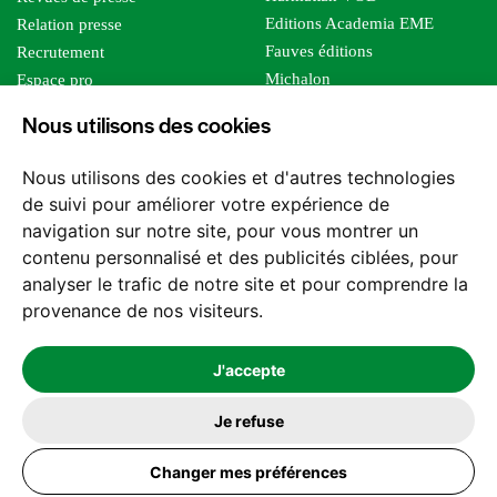
Editions Academia EME
Relation presse
Fauves éditions
Recrutement
Michalon
Espace pro
Le bien commun
Espace auteur
Nous utilisons des cookies
Editions Sutton
Foreign rights
Mille sabords
Affiliation - Devenir affilié
Nous utilisons des cookies et d'autres technologies
Les impliqués
de suivi pour améliorer votre expérience de
Tous les éditeurs
navigation sur notre site, pour vous montrer un
Tous nos auteurs
contenu personnalisé et des publicités ciblées, pour
Nos structures
analyser le trafic de notre site et pour comprendre la
provenance de nos visiteurs.
Nous contacter
J'accepte
Je refuse
2026 -
© Les Editions l'Harmattan. Tous droits réservés - Site réalisé par
Changer mes préférences
Feel and Clic
Mentions légales
CGV / CGU
Politique de confidentialité