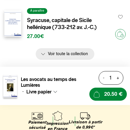
À paraître
Syracuse, capitale de Sicile
hellénique (733-212 av. J.-C.)
27.00€
Voir toute la collection
-
+
Les avocats au temps des
Lumières
Livre papier
-
20.50 €
Livraison à partir
Paiement
Impression
de 0,99€*
sécurisé
en France