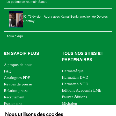
Le poème en roumain Sacou
ICI Télévision, Agora avec Kamal Benkirane, invitée Dolorès
Contray
Aquo d'Aqui
EN SAVOIR PLUS
TOUS NOS SITES ET
PARTENAIRES
A propos de nous
Harmathèque
FAQ
Harmattan DVD
Catalogues PDF
Harmattan VOD
Revues de presse
Editions Academia EME
Relation presse
Fauves éditions
Recrutement
Michalon
Espace pro
Le bien commun
Espace auteur
Nous utilisons des cookies