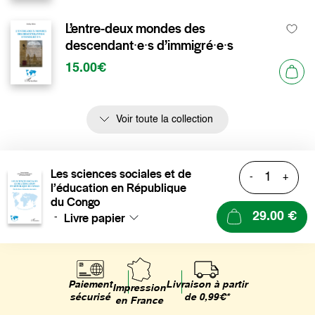
L’entre-deux mondes des
descendant∙e∙s d’immigré∙e∙s
15.00€
Voir toute la collection
Les sciences sociales et de
-
+
l’éducation en République
du Congo
Livre papier
29.00 €
-
Livraison à partir
Paiement
Impression
de 0,99€*
sécurisé
en France