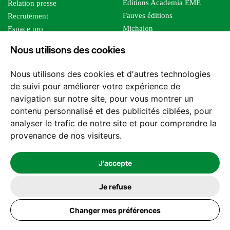
Editions Academia EME
Relation presse
Fauves éditions
Recrutement
Michalon
Espace pro
Le bien commun
Espace auteur
Nous utilisons des cookies
Editions Sutton
Foreign rights
Mille sabords
Affiliation - Devenir affilié
Nous utilisons des cookies et d'autres technologies
Les impliqués
de suivi pour améliorer votre expérience de
Tous les éditeurs
navigation sur notre site, pour vous montrer un
Tous nos auteurs
contenu personnalisé et des publicités ciblées, pour
Nos structures
analyser le trafic de notre site et pour comprendre la
provenance de nos visiteurs.
Nous contacter
J'accepte
Je refuse
2026 -
© Les Editions l'Harmattan. Tous droits réservés - Site réalisé par
Changer mes préférences
Feel and Clic
Mentions légales
CGV / CGU
Politique de confidentialité