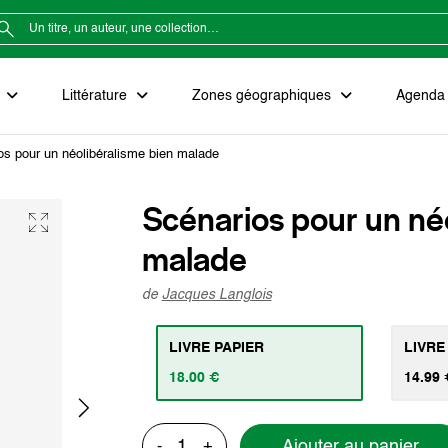
e
Littérature
Zones géographiques
Agenda e
os pour un néolibéralisme bien malade
Scénarios pour un né
malade
de
Jacques Langlois
LIVRE PAPIER
LIVRE
18.00 €
14.99 
Ajouter au panier
-
+