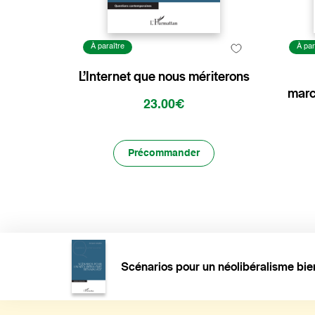
À paraître
À par
L’Internet que nous mériterons
marc
23.00€
Précommander
Scénarios pour un néolibéralisme bi