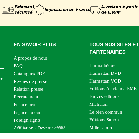
Paiement
Livraison à partir
Impression
en France
sécurisé
de 0,99€*
EN SAVOIR PLUS
TOUS NOS SITES ET
PARTENAIRES
A propos de nous
Harmathèque
FAQ
Harmattan DVD
Catalogues PDF
ée
Harmattan VOD
Revues de presse
Editions Academia EME
Relation presse
Fauves éditions
Recrutement
Michalon
Espace pro
Le bien commun
Espace auteur
Editions Sutton
Foreign rights
Mille sabords
Affiliation - Devenir affilié
Les impliqués