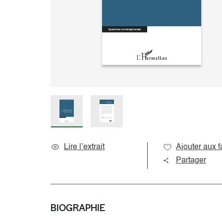
Sciences de l’éducation
Océan indien
Sciences du langage
Océanie
Sociologie et question de société
Amériques
Caraïbes
Pôles
Lire l’extrait
Ajouter aux f
Partager
BIOGRAPHIE