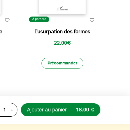
À paraître
e
L’usurpation des formes
22.00€
Précommander
Ajouter au panier
18.00 €
+