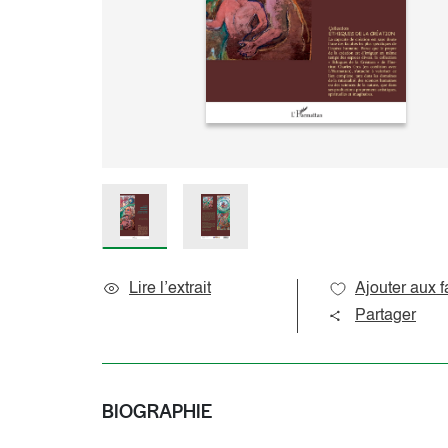
Sciences de l’éducation
Océan indien
Sciences du langage
Océanie
Sociologie et question de société
Amériques
Caraïbes
Pôles
Lire l’extrait
Ajouter aux f
Partager
BIOGRAPHIE