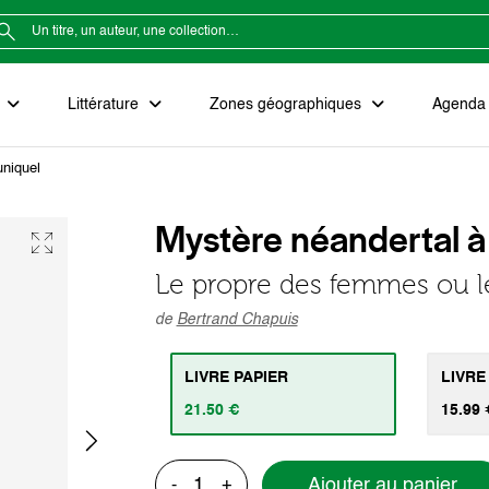
e
Littérature
Zones géographiques
Agenda e
uniquel
Mystère néandertal à
Le propre des femmes ou l
de
Bertrand Chapuis
LIVRE PAPIER
LIVRE
21.50 €
15.99 
Ajouter au panier
-
+