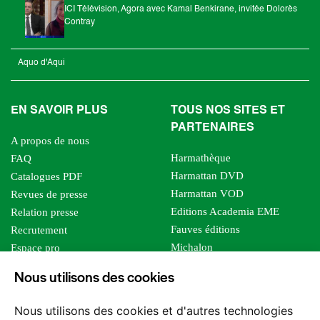
ICI Télévision, Agora avec Kamal Benkirane, invitée Dolorès
Contray
Aquo d'Aqui
EN SAVOIR PLUS
TOUS NOS SITES ET
PARTENAIRES
A propos de nous
Harmathèque
FAQ
Harmattan DVD
Catalogues PDF
Harmattan VOD
Revues de presse
Editions Academia EME
Relation presse
Fauves éditions
Recrutement
Michalon
Espace pro
Le bien commun
Espace auteur
Nous utilisons des cookies
Editions Sutton
Foreign rights
Mille sabords
Affiliation - Devenir affilié
Nous utilisons des cookies et d'autres technologies
Les impliqués