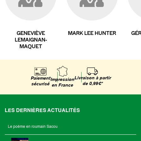
GENEVIÈVE
MARK LEE HUNTER
GÉ
LEMAIGNAN-
MAQUET
Livraison à partir
Paiement
Impression
de 0,99€*
sécurisé
en France
LES DERNIÈRES ACTUALITÉS
Le poème en roumain Sacou