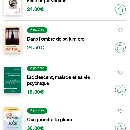
Folie et perversion
24.00€
À paraître
Dans l'ombre de sa lumière
24.50€
À paraître
L’adolescent, malade et sa vie
psychique
18.00€
À paraître
Ose prendre ta place
36.00€