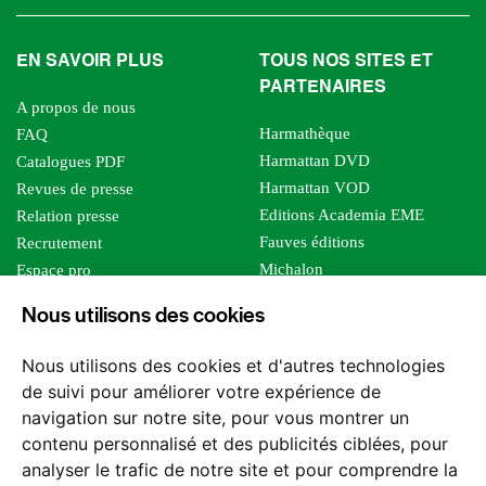
EN SAVOIR PLUS
TOUS NOS SITES ET
PARTENAIRES
A propos de nous
Harmathèque
FAQ
Harmattan DVD
Catalogues PDF
Harmattan VOD
Revues de presse
Editions Academia EME
Relation presse
Fauves éditions
Recrutement
Michalon
Espace pro
Le bien commun
Espace auteur
Nous utilisons des cookies
Editions Sutton
Foreign rights
Mille sabords
Affiliation - Devenir affilié
Nous utilisons des cookies et d'autres technologies
Les impliqués
de suivi pour améliorer votre expérience de
Tous les éditeurs
navigation sur notre site, pour vous montrer un
Tous nos auteurs
contenu personnalisé et des publicités ciblées, pour
Nos structures
analyser le trafic de notre site et pour comprendre la